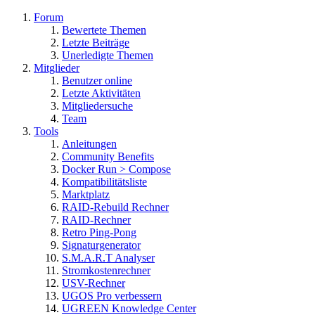
Forum
Bewertete Themen
Letzte Beiträge
Unerledigte Themen
Mitglieder
Benutzer online
Letzte Aktivitäten
Mitgliedersuche
Team
Tools
Anleitungen
Community Benefits
Docker Run > Compose
Kompatibilitätsliste
Marktplatz
RAID-Rebuild Rechner
RAID-Rechner
Retro Ping-Pong
Signaturgenerator
S.M.A.R.T Analyser
Stromkostenrechner
USV-Rechner
UGOS Pro verbessern
UGREEN Knowledge Center