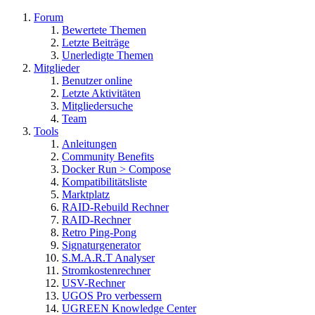
Forum
Bewertete Themen
Letzte Beiträge
Unerledigte Themen
Mitglieder
Benutzer online
Letzte Aktivitäten
Mitgliedersuche
Team
Tools
Anleitungen
Community Benefits
Docker Run > Compose
Kompatibilitätsliste
Marktplatz
RAID-Rebuild Rechner
RAID-Rechner
Retro Ping-Pong
Signaturgenerator
S.M.A.R.T Analyser
Stromkostenrechner
USV-Rechner
UGOS Pro verbessern
UGREEN Knowledge Center