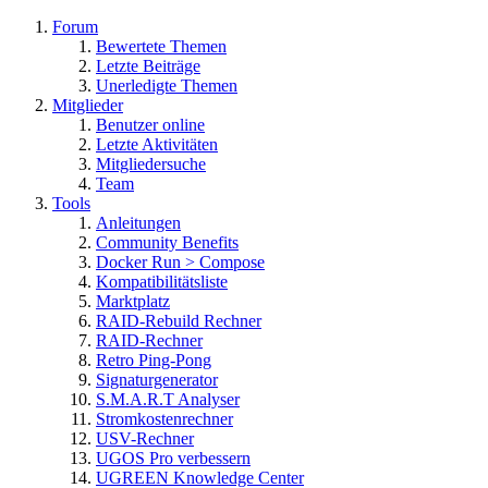
Forum
Bewertete Themen
Letzte Beiträge
Unerledigte Themen
Mitglieder
Benutzer online
Letzte Aktivitäten
Mitgliedersuche
Team
Tools
Anleitungen
Community Benefits
Docker Run > Compose
Kompatibilitätsliste
Marktplatz
RAID-Rebuild Rechner
RAID-Rechner
Retro Ping-Pong
Signaturgenerator
S.M.A.R.T Analyser
Stromkostenrechner
USV-Rechner
UGOS Pro verbessern
UGREEN Knowledge Center